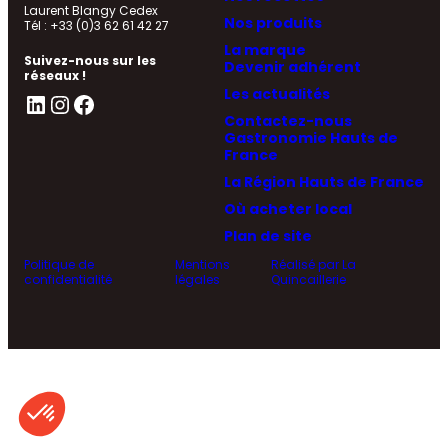
Laurent Blangy Cedex
Nos produits
Tél : +33 (0)3 62 61 42 27
La marque
Suivez-nous sur les
Devenir adhérent
réseaux !
Les actualités
LinkedIn
Instagram
Facebook
Contactez-nous
Gastronomie Hauts de
France
La Région Hauts de France
Où acheter local
Plan de site
Politique de
Mentions
Réalisé par La
confidentialité
légales
Quincaillerie