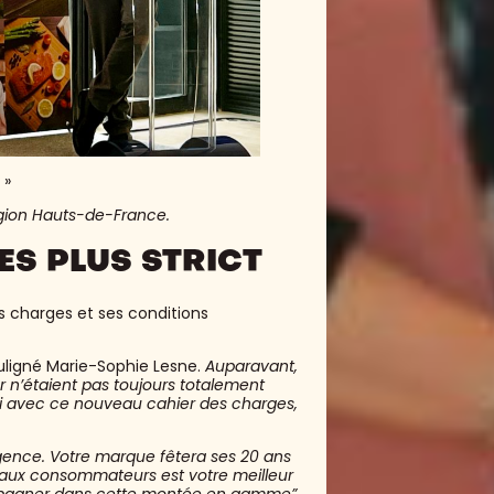
»
égion Hauts-de-France.
ES PLUS STRICT
s charges et ses conditions
uligné Marie-Sophie Lesne.
Auparavant,
 n’étaient pas toujours totalement
ui avec ce nouveau cahier des charges,
xigence. Votre marque fêtera ses 20 ans
 aux consommateurs est votre meilleur
ompagner dans cette montée en gamme”