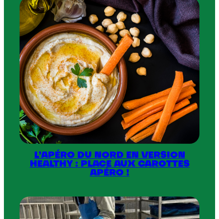
Vieux
Lille
n’a
jamais
été
de
Lille !
L’APÉRO DU NORD EN VERSION
HEALTHY : PLACE AUX CAROTTES
APÉRO !
:
L’apéro
du
Nord