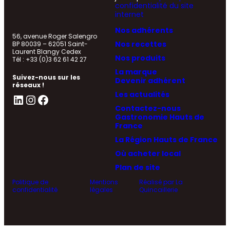
confidentialité du site
internet
Nos adhérents
56, avenue Roger Salengro
Nos recettes
BP 80039 – 62051 Saint-
Laurent Blangy Cedex
Nos produits
Tél : +33 (0)3 62 61 42 27
La marque
Suivez-nous sur les
Devenir adhérent
réseaux !
Les actualités
LinkedIn
Instagram
Facebook
Contactez-nous
Gastronomie Hauts de
France
La Région Hauts de France
Où acheter local
Plan de site
Politique de
Mentions
Réalisé par La
confidentialité
légales
Quincaillerie