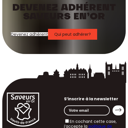
DEVENEZ ADHÉRENT
SAVEURS EN’OR
Devenez adhérent
Qui peut adhérer?
S’inscrire à la newsletter
En cochant cette case,
j’accepte la
politique de