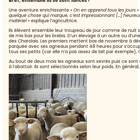
Bref, ensemble ils se sont
lancés !
Une aventure enrichissante «
On en apprend tous les jours
»
quelque chose qui marque, c’est impressionnant […] heureus
matériel
» explique l’agricultrice.
Ils élèvent ensemble leur troupeau de jour comme de nuit su
de mis bas pour les brebis. D’un élevage à un autre ou d’un
des Charolais. Les premiers mettent bas de novembre à déc
parquée avec ses agneaux pendant 48 heures pour s’occuper
tous ses petits (car elle n’a pas assez de lait par exemple), 
Au bout de deux mois les agneaux sont sevrés puis ce sont
à l’abattoir. Ils sont sélectionnés selon leur poids. En général