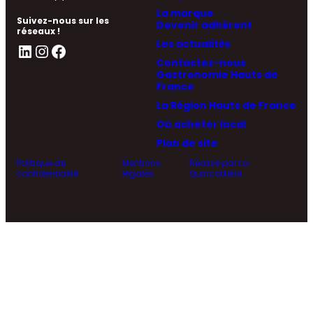
La marque
Suivez-nous sur les
Devenir adhérent
réseaux !
Les actualités
LinkedIn
Instagram
Facebook
Contactez-nous
Gastronomie Hauts de
France
La Région Hauts de France
Où acheter local
Plan de site
Politique de
Mentions
Réalisé par La
confidentialité
légales
Quincaillerie