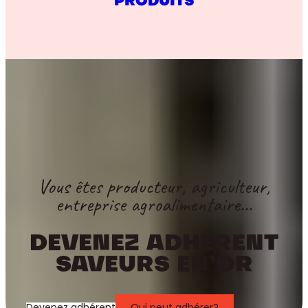
PRODUITS
Vous êtes producteur, agriculteur,
entreprise agroalimentaire…
DEVENEZ ADHÉRENT
SAVEURS EN’OR
Devenez adhérent
Qui peut adhérer?