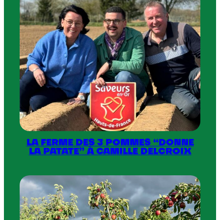
LA FERME DES 3 POMMES “DONNE
LA PATATE” À CAMILLE DELCROIX
:
La
Ferme
des
3
Pommes
“donne