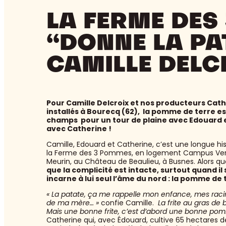
LA FERME DES
“DONNE LA PA
CAMILLE DELC
Pour Camille Delcroix et nos producteurs Cath
installés à Bourecq (62), la pomme de terre es
champs pour un tour de plaine avec Edouard et
avec Catherine !
Camille, Edouard et Catherine, c’est une longue his
la Ferme des 3 Pommes, en logement Campus Vert, 
Meurin, au Château de Beaulieu, à Busnes. Alors qu
que la complicité est intacte, surtout quand il 
incarne à lui seul l’âme du nord : la pomme de 
« La patate, ça me rappelle mon enfance, mes racin
de ma mère… »
confie Camille.
La frite au gras de 
Mais une bonne frite, c’est d’abord une bonne pomm
Catherine qui, avec Édouard, cultive 65 hectares de 