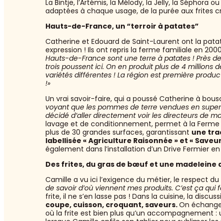
La Bintje, l’Artémis, la Mélody, la Jelly, la Séphora 
adaptées à chaque usage, de la purée aux frites cr
Hauts-de-France, un “terroir à patates”
Catherine et Edouard de Saint-Laurent ont la patat
expression ! Ils ont repris la ferme familiale en 20
Hauts-de-France sont une terre à patates ! Près d
trois poussent ici. On en produit plus de 4 millions 
variétés différentes ! La région est première prod
!»
Un vrai savoir-faire, qui a poussé Catherine à bouscu
voyant que les pommes de terre vendues en superma
décidé d’aller directement voir les directeurs de m
lavage et de conditionnement, permet à la Ferme
plus de 30 grandes surfaces, garantissant
une tra
labellisée « Agriculture Raisonnée » et « Saveur
également dans l’installation d’un Drive Fermier en 
Des frites, du gras de bœuf et une madeleine 
Camille a vu ici l’exigence du métier, le respect du 
de savoir d’où viennent mes produits. C’est ça qui fa
frite, il ne s’en lasse pas ! Dans la cuisine, la discu
coupe, cuisson, croquant, saveurs.
On échange 
où la frite est bien plus qu’un accompagnement : un