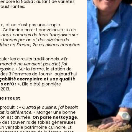
ou encore la Naska : autant de variétés
oustillantes.
e, et ce n’est pas une simple
00. Catherine en est convaincue :
« Les
e deux pommes de terre françaises sur
de tonnes par an et des dizaines de
uctrice en France, 2e au niveau européen
ler les circuits traditionnels.
« En
rché ne venaient pas d’ici, j’ai
agasins. »
Sur la ferme, la station de
 des 3 Pommes de fournir aujourd’hui
çabilité exemplaire et une qualité
s en’Or ».
Elle a été pionnière
2013.
de Proust
produit : «
Quand je cuisine, j’ai besoin
it la différence. »
Manger une bonne
ssion est animée.
On parle nettoyage,
des souvenirs de tables généreuses
 véritable patrimoine culinaire. Et