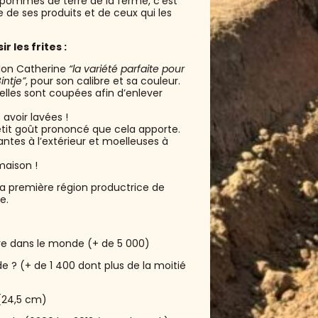
s pommes de terre de la ferme, c’est
re de ses produits et de ceux qui les
 les frites :
elon Catherine
“la variété parfaite pour
intje”
, pour son calibre et sa couleur.
’elles sont coupées afin d’enlever
 avoir lavées !
petit goût prononcé que cela apporte.
llantes à l’extérieur et moelleuses à
aison !
la première région productrice de
e.
re dans le monde (+ de 5 000)
e ? (+ de 1 400 dont plus de la moitié
(24,5 cm)