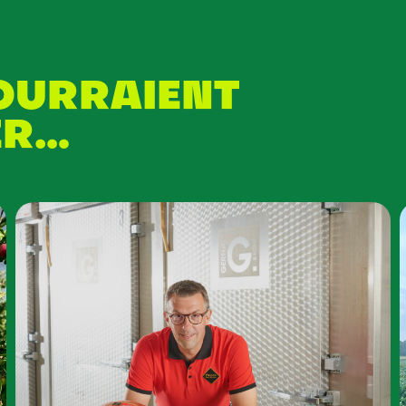
POURRAIENT
ER…