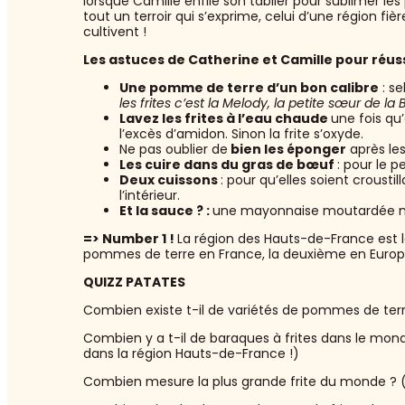
lorsque Camille enfile son tablier pour sublimer le
tout un terroir qui s’exprime, celui d’une région fiè
cultivent !
Les astuces de Catherine et Camille pour réussir
Une pomme de terre d’un bon calibre
: s
les frites c’est la Melody, la petite sœur de la B
Lavez les frites à l’eau chaude
une fois qu
l’excès d’amidon. Sinon la frite s’oxyde.
Ne pas oublier de
bien les éponger
après les
Les cuire dans du gras de bœuf
: pour le 
Deux cuissons
: pour qu’elles soient crousti
l’intérieur.
Et la sauce ? :
une mayonnaise moutardée m
=> Number 1 !
La région des Hauts-de-France est 
pommes de terre en France, la deuxième en Europ
QUIZZ PATATES
Combien existe t-il de variétés de pommes de ter
Combien y a t-il de baraques à frites dans le mond
dans la région Hauts-de-France !)
Combien mesure la plus grande frite du monde ? 