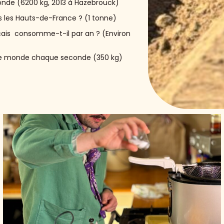
onde (6200 kg, 2013 à Hazebrouck)
s les Hauts-de-France ? (1 tonne)
is consomme-t-il par an ? (Environ
le monde chaque seconde (350 kg)