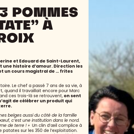
 3 POMMES
TATE” À
ROIX
erine et Edouard de Saint-Laurent,
t une histoire d’amour. Direction les
 un cours magistral de … frites
toire. Le chef a passé 7 ans de sa vie, à
quand il travaillait encore pour Marc
and ces trois-là se retrouvent,
on sent
s’agit de célébrer un produit qui
terre.
es belges aussi du côté de la famille
bœuf, c’est une institution dans le nord.
e de terre ! »
Un clin d’œil complice à
patates sur les 350 de l’exploitation.