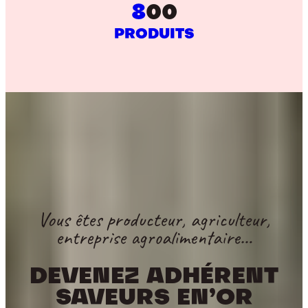
8
00
PRODUITS
Vous êtes producteur, agriculteur,
entreprise agroalimentaire…
DEVENEZ ADHÉRENT
SAVEURS EN’OR