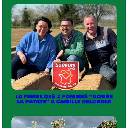
LA FERME DES 3 POMMES “DONNE
LA PATATE” À CAMILLE DELCROIX
:
La
Ferme
des