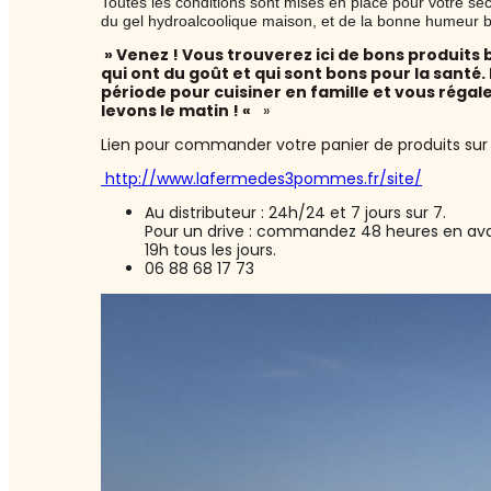
Toutes les conditions sont mises en place pour votre sécur
du gel hydroalcoolique maison, et de la bonne humeur b
» Venez ! Vous trouverez ici de bons produits b
qui ont du goût et qui sont bons pour la santé.
période pour cuisiner en famille et vous régal
levons le matin ! «
»
Lien pour commander votre panier de produits sur 
http://www.lafermedes3pommes.fr/site/
Au distributeur : 24h/24 et 7 jours sur 7.
Pour un drive : commandez 48 heures en avan
19h tous les jours.
06 88 68 17 73