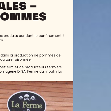
LES –
 POMMES
bons produits pendant le confinement !
z :
és dans la production de pommes de
iculture raisonnée.
chez eux, et de producteurs fermiers
romagerie D’ISA, Ferme du moulin, La