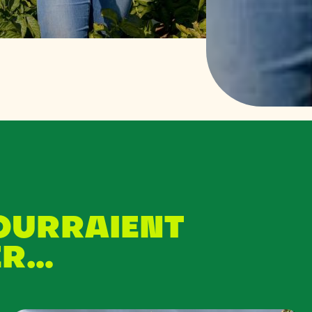
POURRAIENT
ER…