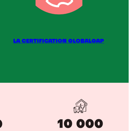
LA CERTIFICATION GLOBALGAP
a
ertification
GLOBALGAP
10 000
0