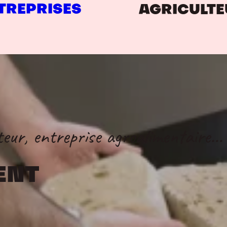
TREPRISES
AGRICULT
teur, entreprise agroalimentaire…
ENT