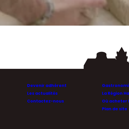
Devenir adhérent
Gastronomie
Les actualités
La Région H
Contactez-nous
Où acheter 
Plan de site