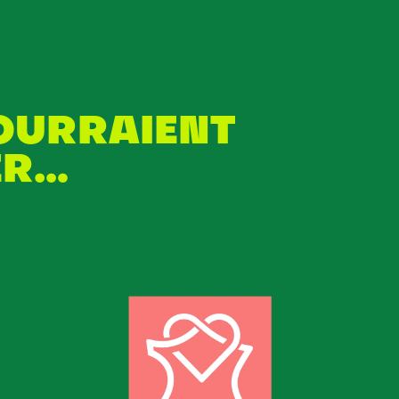
POURRAIENT
ER…