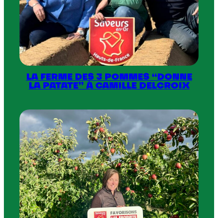
LA FERME DES 3 POMMES “DONNE
LA PATATE” À CAMILLE DELCROIX
:
La
Ferme
des
3
Pommes
“donne
la
patate”
à
Camille
Delcroix