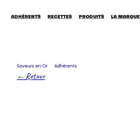
Aller
au
contenu
ADHÉRENTS
RECETTES
PRODUITS
LA MARQUE
Saveurs en Or
Adhérents
Eaux Minerales De Sai
Retour