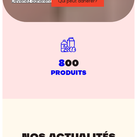
Devenez adhérent
Qui peut adhérer?
8
00
PRODUITS