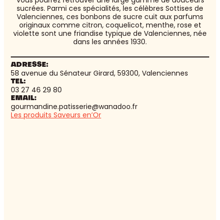
Vous pourrez retrouver une large gamme de douceurs
sucrées. Parmi ces spécialités, les célèbres Sottises de
Valenciennes, ces bonbons de sucre cuit aux parfums
originaux comme citron, coquelicot, menthe, rose et
violette sont une friandise typique de Valenciennes, née
dans les années 1930.
ADRESSE:
58 avenue du Sénateur Girard, 59300, Valenciennes
TEL:
03 27 46 29 80
EMAIL:
gourmandine.patisserie@wanadoo.fr
Les produits Saveurs en’Or