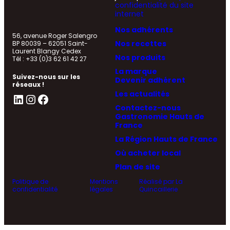
confidentialité du site
internet
Nos adhérents
56, avenue Roger Salengro
Nos recettes
BP 80039 – 62051 Saint-
Laurent Blangy Cedex
Nos produits
Tél : +33 (0)3 62 61 42 27
La marque
Suivez-nous sur les
Devenir adhérent
réseaux !
Les actualités
LinkedIn
Instagram
Facebook
Contactez-nous
Gastronomie Hauts de
France
La Région Hauts de France
Où acheter local
Plan de site
Politique de
Mentions
Réalisé par La
confidentialité
légales
Quincaillerie