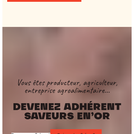
Vous êtes producteur, agriculteur,
entreprise agroalimentaire…
DEVENEZ ADHÉRENT
SAVEURS EN’OR