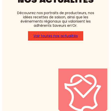
NOS ACTUALITÉS
Découvrez nos portraits de producteurs, nos
idées recettes de saison, ainsi que les
événements régionaux qui valorisent les
adhérents Saveurs en’Or.
Voir toutes nos actualités
:
Asperges
blanches
ou
vertes
:
laquelle
choisir
?