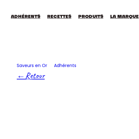
Aller
au
contenu
ADHÉRENTS
RECETTES
PRODUITS
LA MARQUE
Saveurs en Or
Adhérents
Les Toques Du Nord
Retour