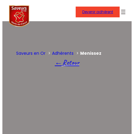
Aller
au
Devenir adhérent
contenu
Saveurs en Or
Adhérents
Menissez
Retour