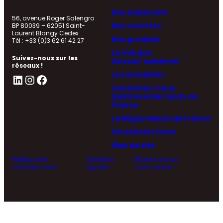
Nos adhérents
56, avenue Roger Salengro
Nos recettes
BP 80039 – 62051 Saint-
Laurent Blangy Cedex
Nos produits
Tél : +33 (0)3 62 61 42 27
La marque
Suivez-nous sur les
Devenir adhérent
réseaux !
Les actualités
LinkedIn
Instagram
Facebook
Contactez-nous
Gastronomie Hauts de
France
La Région Hauts de France
Où acheter local
Plan de site
Politique de
Mentions
Réalisé par La
confidentialité
légales
Quincaillerie