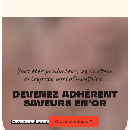
Vous êtes producteur, agriculteur,
entreprise agroalimentaire…
DEVENEZ ADHÉRENT
SAVEURS EN’OR
Devenez adhérent
Qui peut adhérer?