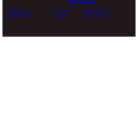
Plan de site
Politique de
Mentions
Réalisé par La
confidentialité
légales
Quincaillerie