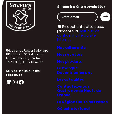
S’inscrire à la newsletter
En cochant cette case,
j’accepte la
politique de
confidentialité du site
internet
Nos adhérents
56, avenue Roger Salengro
Nos recettes
BP 80039 – 62051 Saint-
Laurent Blangy Cedex
Nos produits
Tél : +33 (0)3 62 61 42 27
La marque
Suivez-nous sur les
Devenir adhérent
réseaux !
Les actualités
LinkedIn
Instagram
Facebook
Contactez-nous
Gastronomie Hauts de
France
La Région Hauts de France
Où acheter local