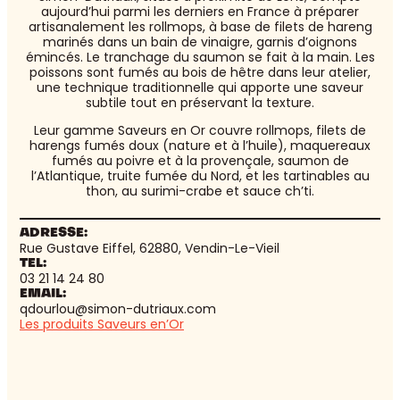
aujourd’hui parmi les derniers en France à préparer
artisanalement les rollmops, à base de filets de hareng
marinés dans un bain de vinaigre, garnis d’oignons
émincés. Le tranchage du saumon se fait à la main. Les
poissons sont fumés au bois de hêtre dans leur atelier,
une technique traditionnelle qui apporte une saveur
subtile tout en préservant la texture.
Leur gamme Saveurs en Or couvre rollmops, filets de
harengs fumés doux (nature et à l’huile), maquereaux
fumés au poivre et à la provençale, saumon de
l’Atlantique, truite fumée du Nord, et les tartinables au
thon, au surimi-crabe et sauce ch’ti.
ADRESSE:
Rue Gustave Eiffel, 62880, Vendin-Le-Vieil
TEL:
03 21 14 24 80
EMAIL:
qdourlou@simon-dutriaux.com
Les produits Saveurs en’Or