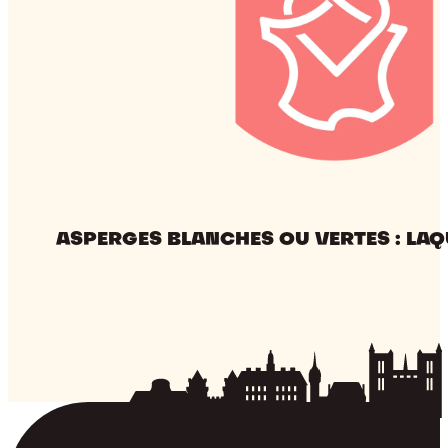
:
laquelle
choisir
?
ASPERGES BLANCHES OU VERTES : LAQ