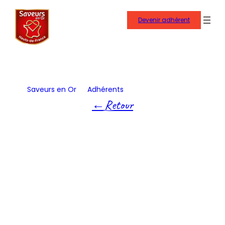
Aller
au
Devenir adhérent
contenu
Saveurs en Or
Adhérents
Simon Dutriaux
Retour