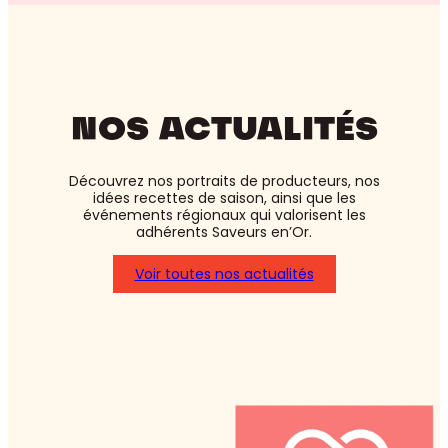
NOS ACTUALITÉS
Découvrez nos portraits de producteurs, nos
idées recettes de saison, ainsi que les
événements régionaux qui valorisent les
adhérents Saveurs en’Or.
Voir toutes nos actualités
:
Asperges
blanches
ou
vertes