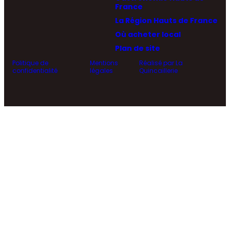
France
La Région Hauts de France
Où acheter local
Plan de site
Politique de
Mentions
Réalisé par La
confidentialité
légales
Quincaillerie