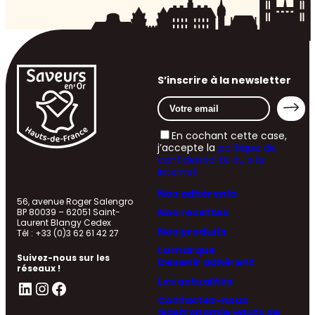
S’inscrire à la newsletter
En cochant cette case,
j’accepte la
politique de
confidentialité du site
internet
Nos adhérents
56, avenue Roger Salengro
Nos recettes
BP 80039 – 62051 Saint-
Laurent Blangy Cedex
Nos produits
Tél : +33 (0)3 62 61 42 27
La marque
Suivez-nous sur les
Devenir adhérent
réseaux !
Les actualités
LinkedIn
Instagram
Facebook
Contactez-nous
Gastronomie Hauts de