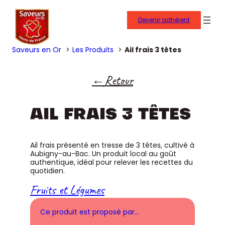
Devenir adhérent
Saveurs en Or
Les Produits
Ail frais 3 têtes
Retour
AIL FRAIS 3 TÊTES
Ail frais présenté en tresse de 3 têtes, cultivé à
Aubigny-au-Bac. Un produit local au goût
authentique, idéal pour relever les recettes du
quotidien.
Fruits et Légumes
Ce produit est proposé par…