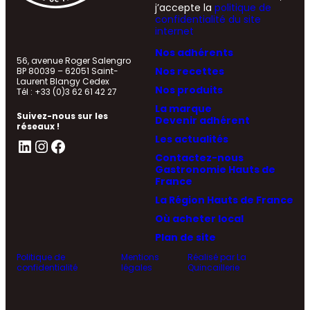
j’accepte la
politique de
confidentialité du site
internet
Nos adhérents
56, avenue Roger Salengro
Nos recettes
BP 80039 – 62051 Saint-
Laurent Blangy Cedex
Nos produits
Tél : +33 (0)3 62 61 42 27
La marque
Suivez-nous sur les
Devenir adhérent
réseaux !
Les actualités
LinkedIn
Instagram
Facebook
Contactez-nous
Gastronomie Hauts de
France
La Région Hauts de France
Où acheter local
Plan de site
Politique de
Mentions
Réalisé par La
confidentialité
légales
Quincaillerie