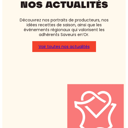
NOS ACTUALITÉS
Découvrez nos portraits de producteurs, nos
idées recettes de saison, ainsi que les
événements régionaux qui valorisent les
adhérents Saveurs en’Or.
Voir toutes nos actualités
:
Asperges
blanches
ou
vertes
:
laquelle
choisir
?