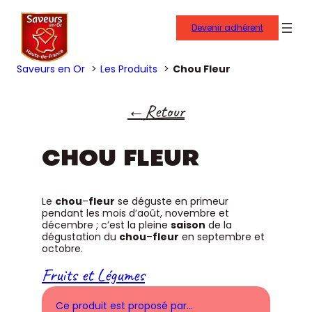
Devenir adhérent
Saveurs en Or
Les Produits
Chou Fleur
Retour
CHOU FLEUR
Le
chou
–
fleur
se déguste en primeur
pendant les mois d’août, novembre et
décembre ; c’est la pleine
saison
de la
dégustation du
chou
–
fleur
en septembre et
octobre.
Fruits et Légumes
Ce produit est proposé par…