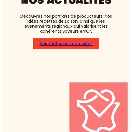
NOS ACTUALITÉS
Découvrez nos portraits de producteurs, nos
idées recettes de saison, ainsi que les
événements régionaux qui valorisent les
adhérents Saveurs en’Or.
Voir toutes nos actualités
:
Asperges
blanches
ou
vertes
:
laquelle
choisir
?