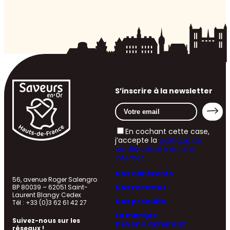
S’inscrire à la newsletter
En cochant cette case,
j’accepte la
politique de
confidentialité du site
internet
Nos adhérents
56, avenue Roger Salengro
Nos recettes
BP 80039 – 62051 Saint-
Laurent Blangy Cedex
Nos produits
Tél : +33 (0)3 62 61 42 27
La marque
Suivez-nous sur les
Devenir adhérent
réseaux !