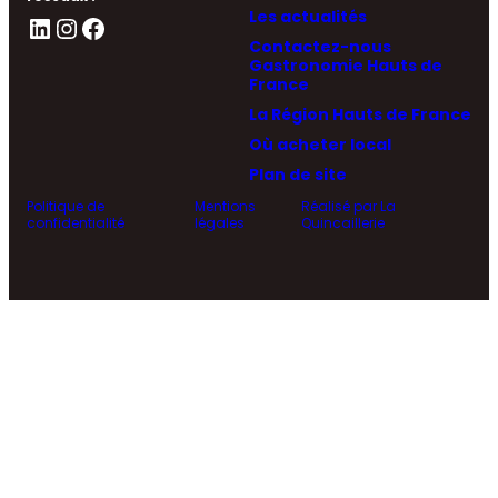
Les actualités
LinkedIn
Instagram
Facebook
Contactez-nous
Gastronomie Hauts de
France
La Région Hauts de France
Où acheter local
Plan de site
Politique de
Mentions
Réalisé par La
confidentialité
légales
Quincaillerie