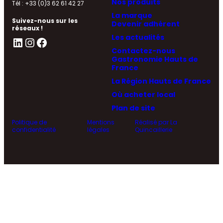
Nos produits
Tél : +33 (0)3 62 61 42 27
La marque
Suivez-nous sur les
Devenir adhérent
réseaux !
Les actualités
LinkedIn
Instagram
Facebook
Contactez-nous
Gastronomie Hauts de
France
La Région Hauts de France
Où acheter local
Plan de site
Politique de
Mentions
Réalisé par La
confidentialité
légales
Quincaillerie