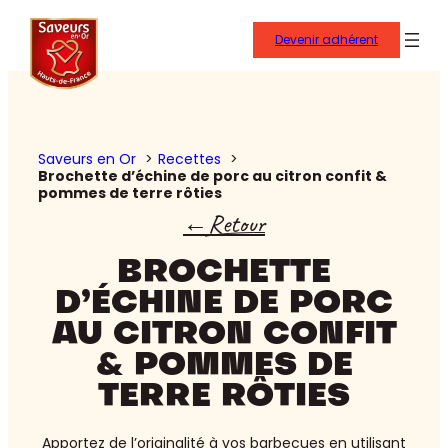
Aller
au
Devenir adhérent
contenu
Saveurs en Or
Recettes
Brochette d’échine de porc au citron confit &
pommes de terre rôties
Retour
BROCHETTE
D’ÉCHINE DE PORC
AU CITRON CONFIT
& POMMES DE
TERRE RÔTIES
Apportez de l’originalité à vos barbecues en utilisant