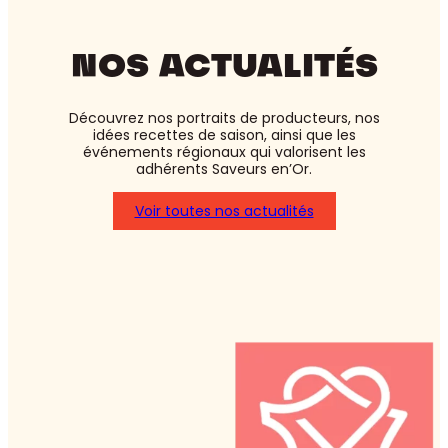
NOS ACTUALITÉS
Découvrez nos portraits de producteurs, nos
idées recettes de saison, ainsi que les
événements régionaux qui valorisent les
adhérents Saveurs en’Or.
Voir toutes nos actualités
:
Asperges
blanches
ou
vertes
:
laquelle
choisir
?