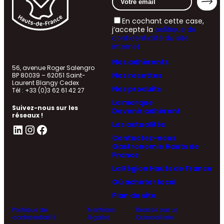
En cochant cette case,
j’accepte la
politique de
confidentialité du site
internet
Nos adhérents
56, avenue Roger Salengro
Nos recettes
BP 80039 – 62051 Saint-
Laurent Blangy Cedex
Nos produits
Tél : +33 (0)3 62 61 42 27
La marque
Suivez-nous sur les
Devenir adhérent
réseaux !
Les actualités
LinkedIn
Instagram
Facebook
Contactez-nous
Gastronomie Hauts de
France
La Région Hauts de France
Où acheter local
Plan de site
Politique de
Mentions
Réalisé par La
confidentialité
légales
Quincaillerie