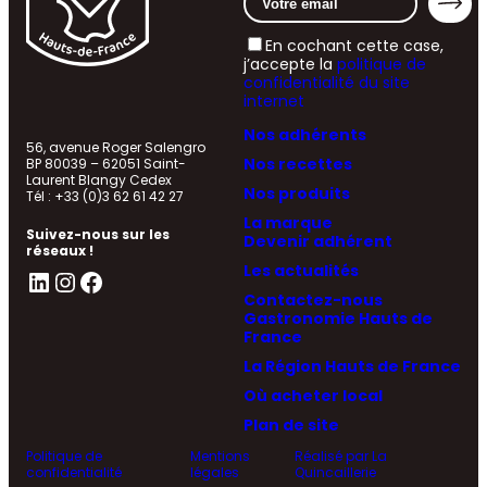
En cochant cette case,
j’accepte la
politique de
confidentialité du site
internet
Nos adhérents
56, avenue Roger Salengro
Nos recettes
BP 80039 – 62051 Saint-
Laurent Blangy Cedex
Nos produits
Tél : +33 (0)3 62 61 42 27
La marque
Suivez-nous sur les
Devenir adhérent
réseaux !
Les actualités
LinkedIn
Instagram
Facebook
Contactez-nous
Gastronomie Hauts de
France
La Région Hauts de France
Où acheter local
Plan de site
Politique de
Mentions
Réalisé par La
confidentialité
légales
Quincaillerie