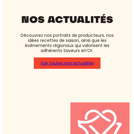
NOS ACTUALITÉS
Découvrez nos portraits de producteurs, nos
idées recettes de saison, ainsi que les
événements régionaux qui valorisent les
adhérents Saveurs en’Or.
Voir toutes nos actualités
:
Asperges
blanches
ou
vertes
:
laquelle
choisir
?