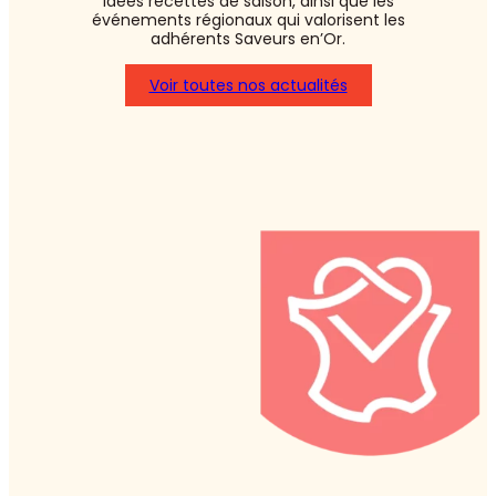
idées recettes de saison, ainsi que les
événements régionaux qui valorisent les
adhérents Saveurs en’Or.
Voir toutes nos actualités
:
Asperges
blanches
ou
vertes
:
laquelle
choisir
?