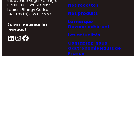
56, avenue Roger Salengro
Nos recettes
BP 80039 – 62051 Saint-
Laurent Blangy Cedex
Nos produits
Tél : +33 (0)3 62 61 42 27
La marque
Suivez-nous sur les
Devenir adhérent
réseaux !
Les actualités
LinkedIn
Instagram
Facebook
Contactez-nous
Gastronomie Hauts de
France
La Région Hauts de France
Où acheter local
Plan de site
Politique de
Mentions
Réalisé par La
confidentialité
légales
Quincaillerie