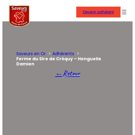
Aller
au
Devenir adhérent
contenu
Saveurs en Or
Adhérents
Ferme du Sire de Créquy – Henguelle
Damien
Retour