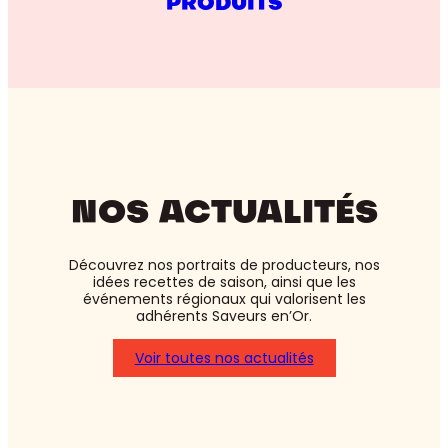
PRODUITS
NOS ACTUALITÉS
Découvrez nos portraits de producteurs, nos
idées recettes de saison, ainsi que les
événements régionaux qui valorisent les
adhérents Saveurs en’Or.
Voir toutes nos actualités
: