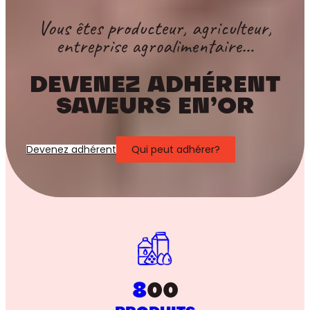
Vous êtes producteur, agriculteur,
entreprise agroalimentaire…
DEVENEZ ADHÉRENT
SAVEURS EN’OR
Devenez adhérent
Qui peut adhérer?
8
00