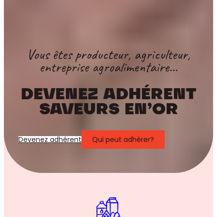
Vous êtes producteur, agriculteur,
entreprise agroalimentaire…
DEVENEZ ADHÉRENT
SAVEURS EN’OR
Devenez adhérent
Qui peut adhérer?