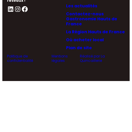
réseaux !
Les actualités
LinkedIn
Instagram
Facebook
Contactez-nous
Gastronomie Hauts de
France
La Région Hauts de France
Où acheter local
Plan de site
Politique de
Mentions
Réalisé par La
confidentialité
légales
Quincaillerie