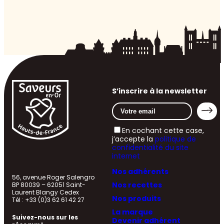
S’inscrire à la newsletter
En cochant cette case,
j’accepte la
politique de
confidentialité du site
internet
Nos adhérents
56, avenue Roger Salengro
Nos recettes
BP 80039 – 62051 Saint-
Laurent Blangy Cedex
Nos produits
Tél : +33 (0)3 62 61 42 27
La marque
Suivez-nous sur les
Devenir adhérent