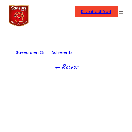
Aller
au
Devenir adhérent
contenu
Saveurs en Or
Adhérents
Fruits Des Weppes
Retour