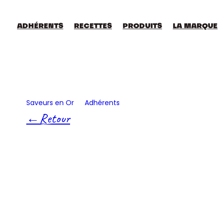
Aller
au
contenu
ADHÉRENTS
RECETTES
PRODUITS
LA MARQUE
Saveurs en Or
Adhérents
Gaec Du Tout Vent
Retour