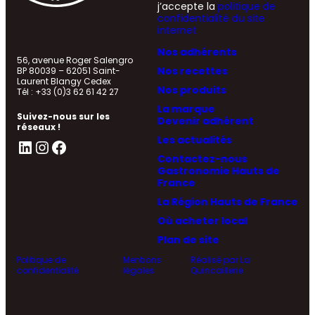
j’accepte la
politique de
confidentialité du site
internet
Nos adhérents
56, avenue Roger Salengro
Nos recettes
BP 80039 – 62051 Saint-
Laurent Blangy Cedex
Nos produits
Tél : +33 (0)3 62 61 42 27
La marque
Suivez-nous sur les
Devenir adhérent
réseaux !
Les actualités
LinkedIn
Instagram
Facebook
Contactez-nous
Gastronomie Hauts de
France
La Région Hauts de France
Où acheter local
Plan de site
Politique de
Mentions
Réalisé par La
confidentialité
légales
Quincaillerie