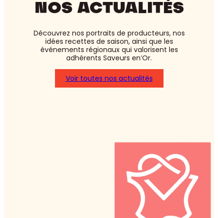
NOS ACTUALITÉS
Découvrez nos portraits de producteurs, nos
idées recettes de saison, ainsi que les
événements régionaux qui valorisent les
adhérents Saveurs en’Or.
Voir toutes nos actualités
:
Asperges
blanches
ou
vertes
:
laquelle
choisir
?