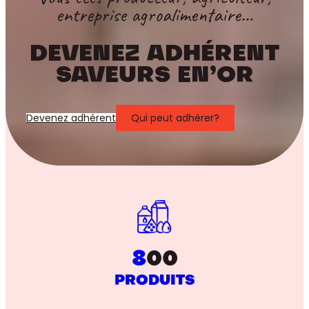
entreprise agroalimentaire…
DEVENEZ ADHÉRENT
SAVEURS EN’OR
Devenez adhérent
Qui peut adhérer?
8
00
PRODUITS