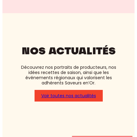
NOS ACTUALITÉS
Découvrez nos portraits de producteurs, nos
idées recettes de saison, ainsi que les
événements régionaux qui valorisent les
adhérents Saveurs en’Or.
Voir toutes nos actualités
:
Asperges
blanches