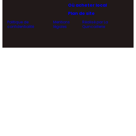
Où acheter local
Plan de site
Politique de
Mentions
Réalisé par La
confidentialité
légales
Quincaillerie