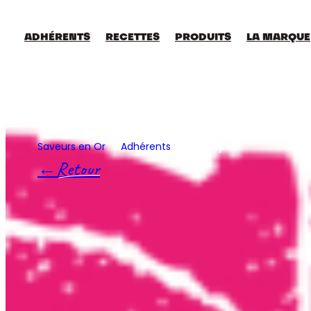
Aller
au
contenu
ADHÉRENTS
RECETTES
PRODUITS
LA MARQUE
Saveurs en Or
Adhérents
So Chips
Retour