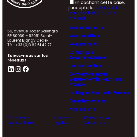
En cochant cette case,
j’accepte la
politique de
confidentialité du site
internet
Nos adhérents
56, avenue Roger Salengro
Nos recettes
BP 80039 – 62051 Saint-
Laurent Blangy Cedex
Nos produits
Tél : +33 (0)3 62 61 42 27
La marque
Suivez-nous sur les
Devenir adhérent
réseaux !
Les actualités
LinkedIn
Instagram
Facebook
Contactez-nous
Gastronomie Hauts de
France
La Région Hauts de France
Où acheter local
Plan de site
Politique de
Mentions
Réalisé par La
confidentialité
légales
Quincaillerie