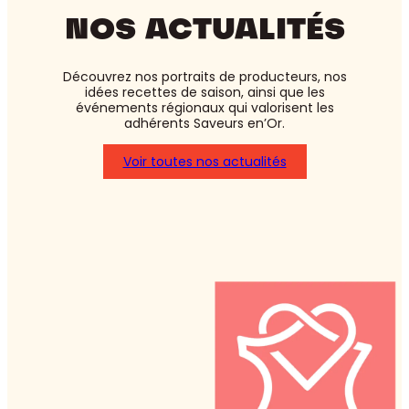
NOS ACTUALITÉS
Découvrez nos portraits de producteurs, nos
idées recettes de saison, ainsi que les
événements régionaux qui valorisent les
adhérents Saveurs en’Or.
Voir toutes nos actualités
:
Asperges
blanches
ou
vertes
:
laquelle
choisir
?