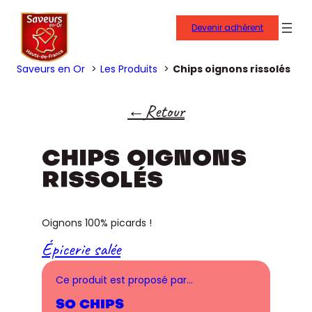
Devenir adhérent
Saveurs en Or
Les Produits
Chips oignons rissolés
Retour
CHIPS OIGNONS
RISSOLÉS
Oignons 100% picards !
Épicerie salée
Ce produit est proposé par…
SO CHIPS