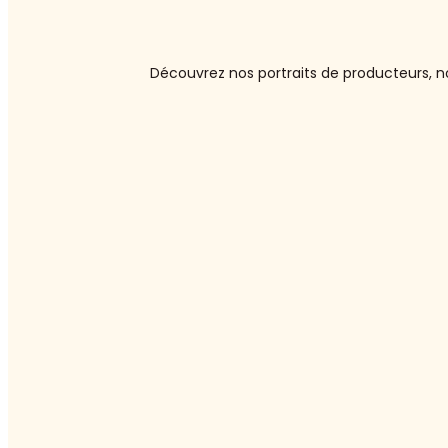
Découvrez nos portraits de producteurs, no
:
Asperges
blanches
ou
vertes
:
laquelle
choisir
?