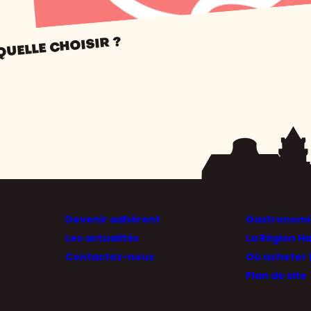
QUELLE CHOISIR ?
Devenir adhérent
Gastronomie
Les actualités
La Région H
Contactez-nous
Où acheter 
Plan de site