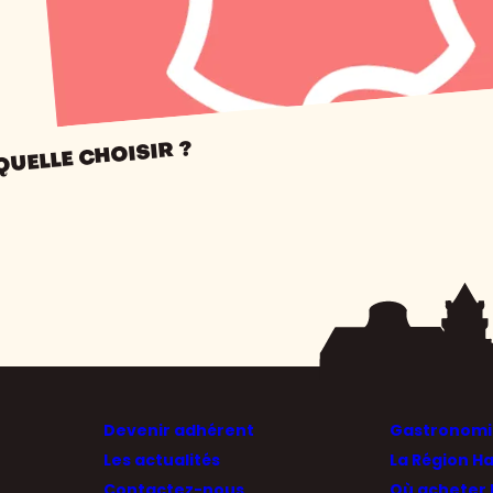
QUELLE CHOISIR ?
Devenir adhérent
Gastronomie
Les actualités
La Région H
Contactez-nous
Où acheter 