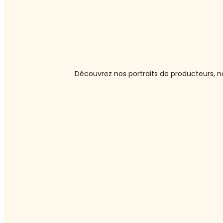
Découvrez nos portraits de producteurs, no
:
Asperges
blanches
ou
vertes
:
laquelle
choisir
?