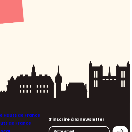
 Hauts de France
S’inscrire à la newsletter
auts de France
local