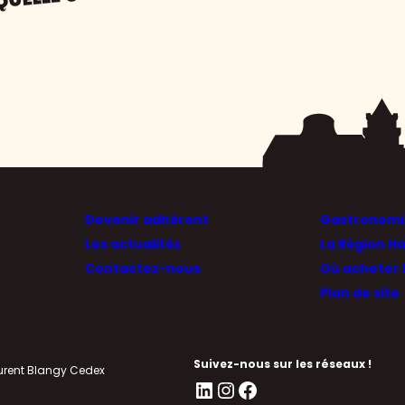
QUELLE CHOISIR ?
Devenir adhérent
Gastronomie
Les actualités
La Région H
Contactez-nous
Où acheter 
Plan de site
ro
Suivez-nous sur les réseaux !
urent Blangy Cedex
LinkedIn
Instagram
Facebook