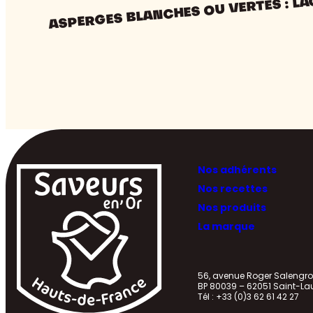
ASPERGES BLANCHES OU VERTES : LA
Nos adhérents
Nos recettes
Nos produits
La marque
56, avenue Roger Saleng
BP 80039 – 62051 Saint-La
Tél : +33 (0)3 62 61 42 27