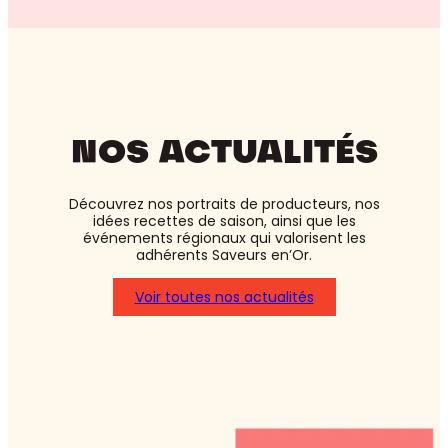
NOS ACTUALITÉS
Découvrez nos portraits de producteurs, nos
idées recettes de saison, ainsi que les
événements régionaux qui valorisent les
adhérents Saveurs en’Or.
Voir toutes nos actualités
:
Asperges
blanches
ou