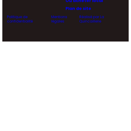
Où acheter local
Plan de site
Politique de
Mentions
Réalisé par La
confidentialité
légales
Quincaillerie