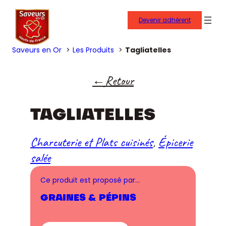
Devenir adhérent
Saveurs en Or
Les Produits
Tagliatelles
Retour
TAGLIATELLES
Charcuterie et Plats cuisinés
, 
Épicerie
salée
Ce produit est proposé par…
GRAINES & PÉPINS