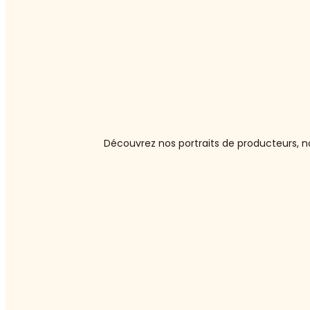
Découvrez nos portraits de producteurs, no
:
Asperges
blanches
ou
vertes