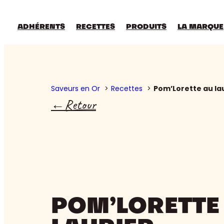
Aller
au
contenu
ADHÉRENTS
RECETTES
PRODUITS
LA MARQUE
Saveurs en Or
Recettes
Pom’Lorette au la
Retour
POM’LORETTE