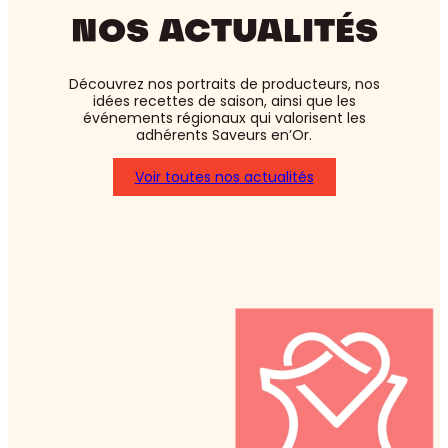
NOS ACTUALITÉS
Découvrez nos portraits de producteurs, nos
idées recettes de saison, ainsi que les
événements régionaux qui valorisent les
adhérents Saveurs en’Or.
Voir toutes nos actualités
:
Asperges
blanches
ou
vertes
:
laquelle
choisir
?