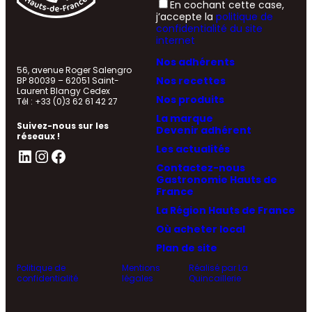
En cochant cette case,
j’accepte la
politique de
confidentialité du site
internet
Nos adhérents
56, avenue Roger Salengro
Nos recettes
BP 80039 – 62051 Saint-
Laurent Blangy Cedex
Nos produits
Tél : +33 (0)3 62 61 42 27
La marque
Suivez-nous sur les
Devenir adhérent
réseaux !
Les actualités
LinkedIn
Instagram
Facebook
Contactez-nous
Gastronomie Hauts de
France
La Région Hauts de France
Où acheter local
Plan de site
Politique de
Mentions
Réalisé par La
confidentialité
légales
Quincaillerie