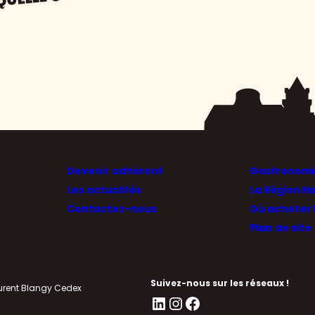
QUELLE CHOISIR ?
Devenir adhérent
Gastronomie
Les actualités
La Région H
Contactez-nous
Où acheter 
Plan de site
ro
Suivez-nous sur les réseaux !
urent Blangy Cedex
LinkedIn
Instagram
Facebook