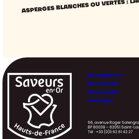
ASPERGES BLANCHES OU VERTES : LA
Nos adhérents
Nos recettes
Nos produits
La marque
56, avenue Roger Saleng
BP 80039 – 62051 Saint-La
Tél : +33 (0)3 62 61 42 27