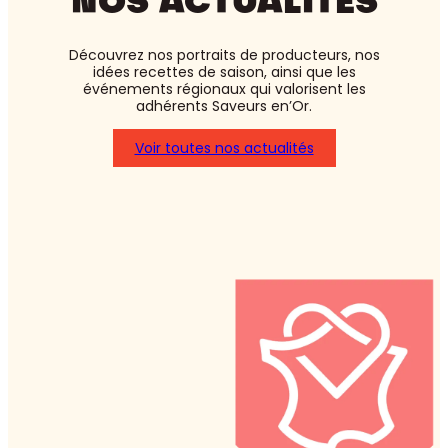
NOS ACTUALITÉS
Découvrez nos portraits de producteurs, nos
idées recettes de saison, ainsi que les
événements régionaux qui valorisent les
adhérents Saveurs en’Or.
Voir toutes nos actualités
:
Asperges
blanches
ou
vertes
:
laquelle
choisir
?