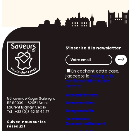
S’inscrire à la newsletter
En cochant cette case,
j’accepte la
politique de
confidentialité du site
internet
Nos adhérents
56, avenue Roger Salengro
Nos recettes
BP 80039 – 62051 Saint-
Laurent Blangy Cedex
Nos produits
Tél : +33 (0)3 62 61 42 27
La marque
Suivez-nous sur les
Devenir adhérent
réseaux !