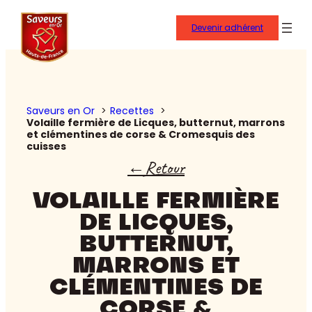
Aller
au
Devenir adhérent
contenu
Saveurs en Or
Recettes
Volaille fermière de Licques, butternut, marrons
et clémentines de corse & Cromesquis des
cuisses
Retour
VOLAILLE FERMIÈRE
DE LICQUES,
BUTTERNUT,
MARRONS ET
CLÉMENTINES DE
CORSE &