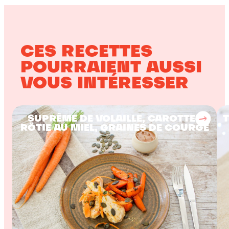
CES RECETTES
POURRAIENT AUSSI
VOUS INTÉRESSER
SUPRÊME DE VOLAILLE, CAROTTES
T
RÔTIE AU MIEL, GRAINES DE COURGE