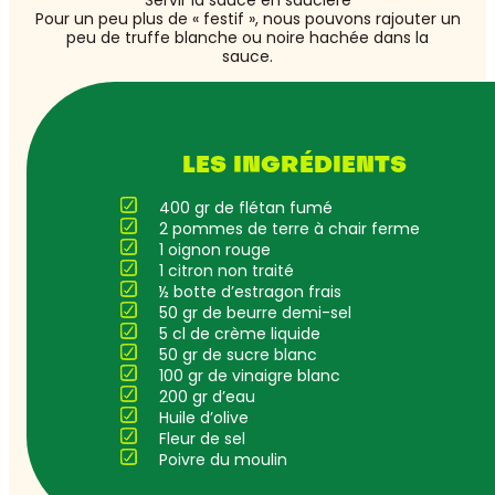
Servir la sauce en saucière
Pour un peu plus de « festif », nous pouvons rajouter un
peu de truffe blanche ou noire hachée dans la
sauce.
LES INGRÉDIENTS
400 gr de flétan fumé
2 pommes de terre à chair ferme
1 oignon rouge
1 citron non traité
½ botte d’estragon frais
50 gr de beurre demi-sel
5 cl de crème liquide
50 gr de sucre blanc
100 gr de vinaigre blanc
200 gr d’eau
Huile d’olive
Fleur de sel
Poivre du moulin