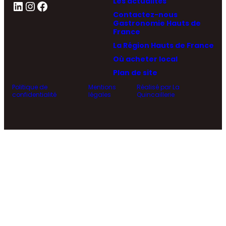
Les actualités
LinkedIn
Instagram
Facebook
Contactez-nous
Gastronomie Hauts de
France
La Région Hauts de France
Où acheter local
Plan de site
Politique de
Mentions
Réalisé par La
confidentialité
légales
Quincaillerie