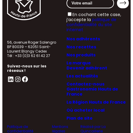
En cochant cette case,
j’accepte la
politique de
confidentialité du site
internet
Nos adhérents
56, avenue Roger Salengro
Nos recettes
BP 80039 – 62051 Saint-
Laurent Blangy Cedex
Nos produits
Tél : +33 (0)3 62 61 42 27
La marque
Suivez-nous sur les
Devenir adhérent
réseaux !
Les actualités
LinkedIn
Instagram
Facebook
Contactez-nous
Gastronomie Hauts de
France
La Région Hauts de France
Où acheter local
Plan de site
Politique de
Mentions
Réalisé par La
confidentialité
légales
Quincaillerie