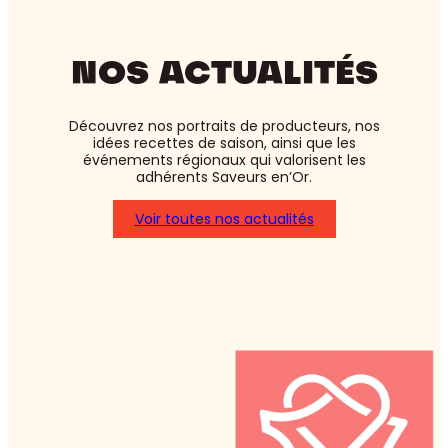
NOS ACTUALITÉS
Découvrez nos portraits de producteurs, nos
idées recettes de saison, ainsi que les
événements régionaux qui valorisent les
adhérents Saveurs en’Or.
Voir toutes nos actualités
:
Asperges
blanches
ou
vertes
:
laquelle
choisir
?