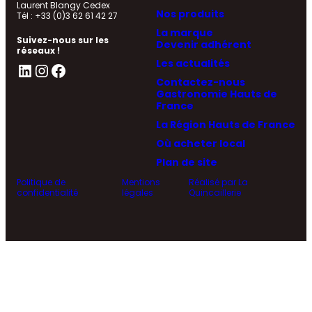
Laurent Blangy Cedex
Nos produits
Tél : +33 (0)3 62 61 42 27
La marque
Suivez-nous sur les
Devenir adhérent
réseaux !
Les actualités
LinkedIn
Instagram
Facebook
Contactez-nous
Gastronomie Hauts de
France
La Région Hauts de France
Où acheter local
Plan de site
Politique de
Mentions
Réalisé par La
confidentialité
légales
Quincaillerie