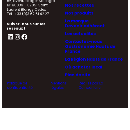
56, avenue Roger Salengro
Nos recettes
BP 80039 – 62051 Saint-
Laurent Blangy Cedex
Nos produits
Tél : +33 (0)3 62 61 42 27
La marque
Suivez-nous sur les
Devenir adhérent
réseaux !
Les actualités
LinkedIn
Instagram
Facebook
Contactez-nous
Gastronomie Hauts de
France
La Région Hauts de France
Où acheter local
Plan de site
Politique de
Mentions
Réalisé par La
confidentialité
légales
Quincaillerie