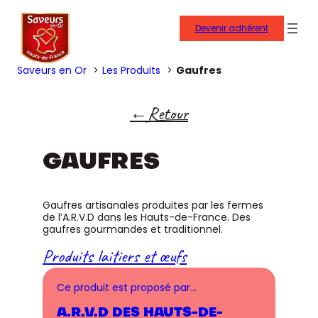
Devenir adhérent
Saveurs en Or
Les Produits
Gaufres
Retour
GAUFRES
Gaufres artisanales produites par les fermes
de l’A.R.V.D dans les Hauts-de-France. Des
gaufres gourmandes et traditionnel.
Produits laitiers et œufs
Ce produit est proposé par…
A.R.V.D DES HAUTS-DE-