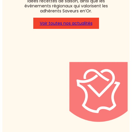
idées recettes de saison, ainsi que les
événements régionaux qui valorisent les
adhérents Saveurs en’Or.
Voir toutes nos actualités
:
Asperges
blanches
ou
vertes
:
laquelle
choisir
?