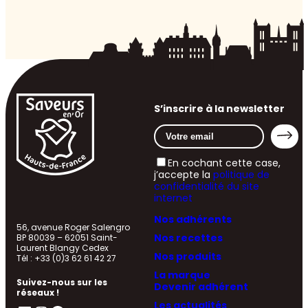
S’inscrire à la newsletter
En cochant cette case,
j’accepte la
politique de
confidentialité du site
internet
Nos adhérents
56, avenue Roger Salengro
Nos recettes
BP 80039 – 62051 Saint-
Laurent Blangy Cedex
Nos produits
Tél : +33 (0)3 62 61 42 27
La marque
Suivez-nous sur les
Devenir adhérent
réseaux !
Les actualités