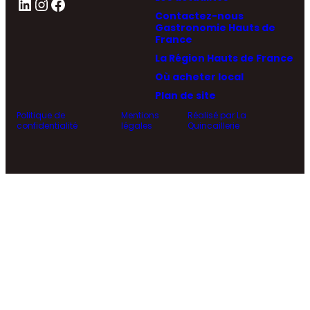
LinkedIn
Instagram
Facebook
Contactez-nous
Gastronomie Hauts de
France
La Région Hauts de France
Où acheter local
Plan de site
Politique de
Mentions
Réalisé par La
confidentialité
légales
Quincaillerie