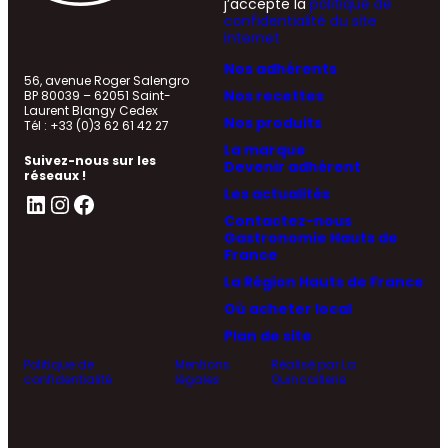
j’accepte la
politique de
confidentialité du site
internet
Nos adhérents
56, avenue Roger Salengro
Nos recettes
BP 80039 – 62051 Saint-
Laurent Blangy Cedex
Nos produits
Tél : +33 (0)3 62 61 42 27
La marque
Suivez-nous sur les
Devenir adhérent
réseaux !
Les actualités
LinkedIn
Instagram
Facebook
Contactez-nous
Gastronomie Hauts de
France
La Région Hauts de France
Où acheter local
Plan de site
Politique de
Mentions
Réalisé par La
confidentialité
légales
Quincaillerie