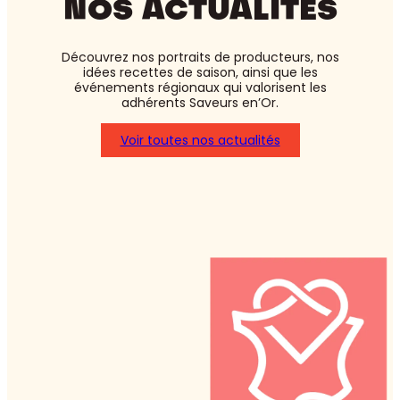
NOS ACTUALITÉS
Découvrez nos portraits de producteurs, nos
idées recettes de saison, ainsi que les
événements régionaux qui valorisent les
adhérents Saveurs en’Or.
Voir toutes nos actualités
:
Asperges
blanches
ou
vertes
:
laquelle
choisir
?