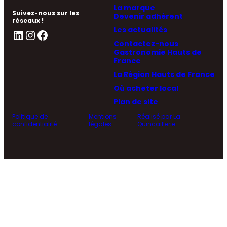
La marque
Suivez-nous sur les
Devenir adhérent
réseaux !
Les actualités
LinkedIn
Instagram
Facebook
Contactez-nous
Gastronomie Hauts de
France
La Région Hauts de France
Où acheter local
Plan de site
Politique de
Mentions
Réalisé par La
confidentialité
légales
Quincaillerie