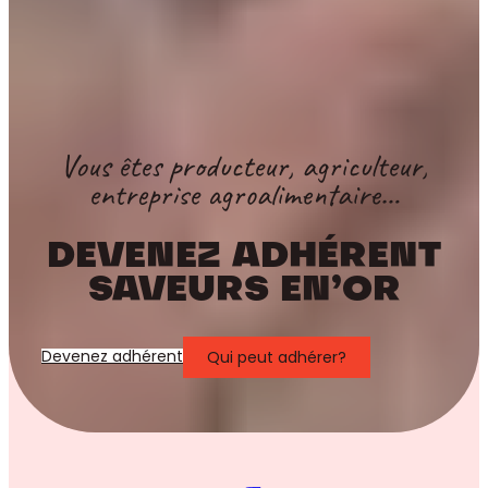
Vous êtes producteur, agriculteur,
entreprise agroalimentaire…
DEVENEZ ADHÉRENT
SAVEURS EN’OR
Devenez adhérent
Qui peut adhérer?