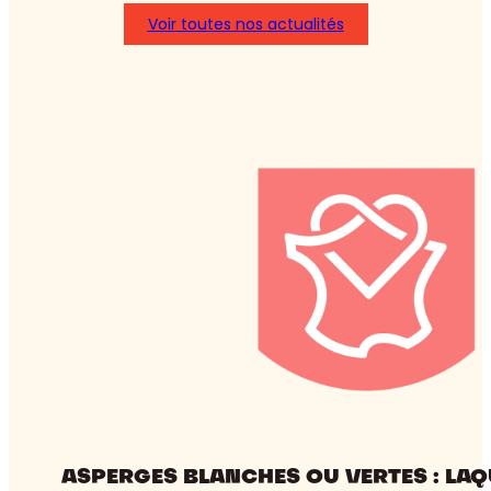
Voir toutes nos actualités
:
Asperges
blanches
ou
vertes
:
laquelle
choisir
?
ASPERGES BLANCHES OU VERTES : LAQ