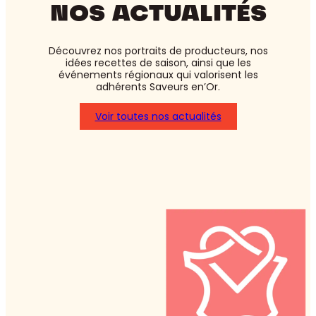
NOS ACTUALITÉS
Découvrez nos portraits de producteurs, nos
idées recettes de saison, ainsi que les
événements régionaux qui valorisent les
adhérents Saveurs en’Or.
Voir toutes nos actualités
:
Asperges
blanches
ou
vertes
:
laquelle
choisir
?