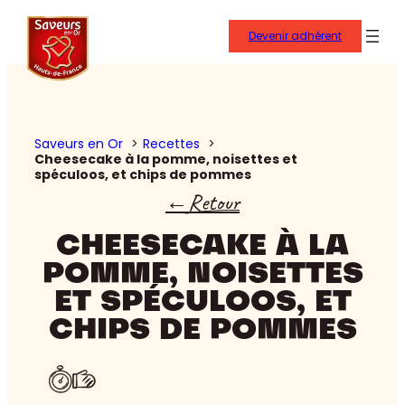
Aller
au
Devenir adhérent
contenu
Saveurs en Or
Recettes
Cheesecake à la pomme, noisettes et
spéculoos, et chips de pommes
Retour
CHEESECAKE À LA
POMME, NOISETTES
ET SPÉCULOOS, ET
CHIPS DE POMMES