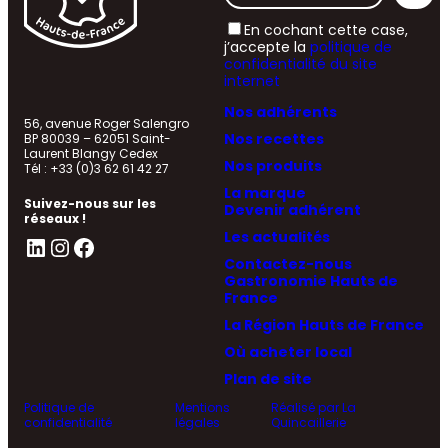
En cochant cette case,
j’accepte la
politique de
confidentialité du site
internet
Nos adhérents
56, avenue Roger Salengro
Nos recettes
BP 80039 – 62051 Saint-
Laurent Blangy Cedex
Nos produits
Tél : +33 (0)3 62 61 42 27
La marque
Suivez-nous sur les
Devenir adhérent
réseaux !
Les actualités
LinkedIn
Instagram
Facebook
Contactez-nous
Gastronomie Hauts de
France
La Région Hauts de France
Où acheter local
Plan de site
Politique de
Mentions
Réalisé par La
confidentialité
légales
Quincaillerie